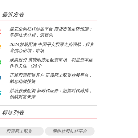
最近发表
最安全的杠杆炒股平台 期货市场走势预测：
1
掌握技术分析，洞察先
2024炒股配资 中国平安股票走势强劲，投资
2
者信心倍增，市场
股票投资 黄晓明涉足配资市场，明星资本运
3
作引关注 （28个
正规股票配资开户 正规网上配资炒股平台，
4
助您稳健投资
炒股炒股配资 新时代证券：把握时代脉搏，
5
领航财富未来
标签列表
股票网上配资
网络炒股杠杆平台