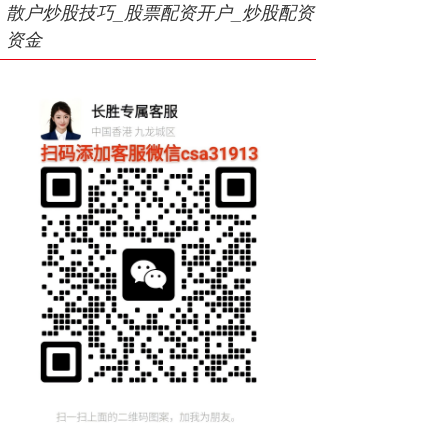
散户炒股技巧_股票配资开户_炒股配资
资金