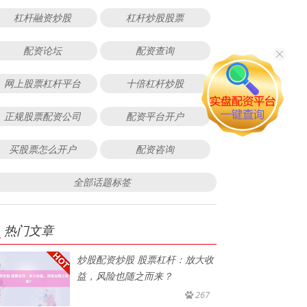
杠杆融资炒股
杠杆炒股股票
配资论坛
配资查询
网上股票杠杆平台
十倍杠杆炒股
正规股票配资公司
配资平台开户
买股票怎么开户
配资咨询
全部话题标签
热门文章
炒股配资炒股 股票杠杆：放大收
益，风险也随之而来？
267