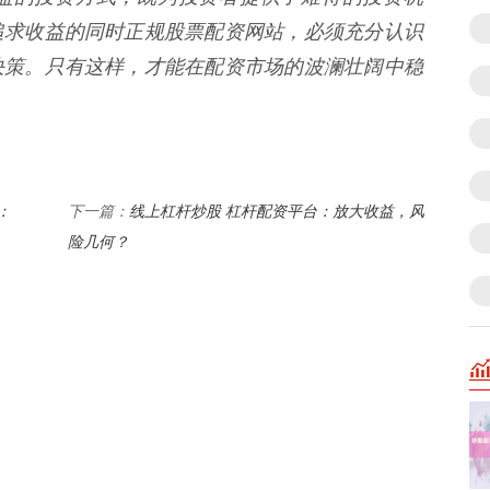
追求收益的同时正规股票配资网站，必须充分认识
决策。只有这样，才能在配资市场的波澜壮阔中稳
：
线上杠杆炒股 杠杆配资平台：放大收益，风
下一篇：
险几何？