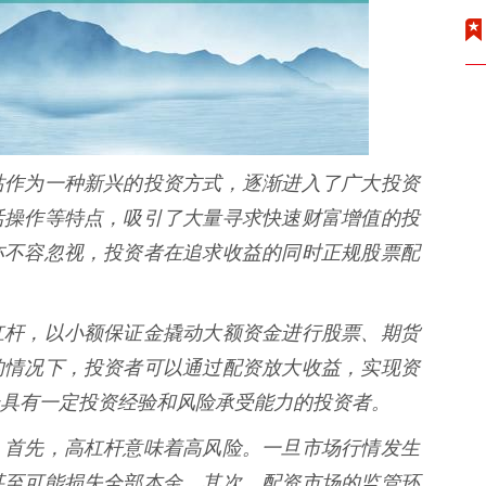
站作为一种新兴的投资方式，逐渐进入了广大投资
活操作等特点，吸引了大量寻求快速财富增值的投
亦不容忽视，投资者在追求收益的同时正规股票配
杠杆，以小额保证金撬动大额资金进行股票、期货
的情况下，投资者可以通过配资放大收益，实现资
具有一定投资经验和风险承受能力的投资者。
。首先，高杠杆意味着高风险。一旦市场行情发生
甚至可能损失全部本金。其次，配资市场的监管环