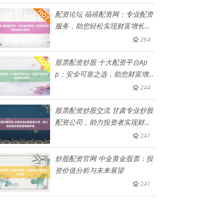
配资论坛 福禧配资网：专业配资
服务，助您轻松实现财富增长梦
想
264
股票配资炒股 十大配资平台Ap
p：安全可靠之选，助您财富增
值
244
股票配资炒股交流 甘肃专业炒股
配资公司，助力投资者实现财富
增
241
炒股配资官网 中金黄金股票：投
资价值分析与未来展望
241