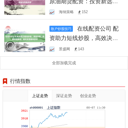
原油期货配资：投资新选
择，高收益与风险并存
海纳策略
152
在线配资公司 配
散户炒股技巧
资助力短线炒股，高效决
策，把握市场脉动，轻松实
景盛网
143
现盈利目标
全部加载完成
行情指数
上证走势
深证走势
创业走势