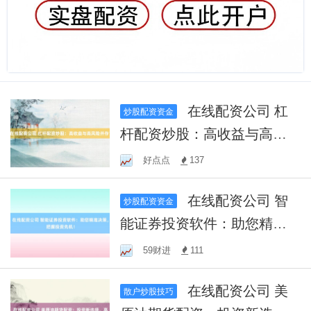
在线配资公司 杠
炒股配资资金
杆配资炒股：高收益与高风
险并存？
好点点
137
在线配资公司 智
炒股配资资金
能证券投资软件：助您精准
决策，把握投资先机！
59财进
111
在线配资公司 美
散户炒股技巧