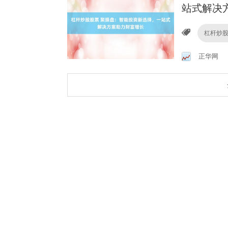
站式解决
杠杆炒
正华网