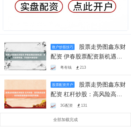
股票走势图鑫东财
散户炒股技巧
配资 伊春股票配资新机遇：
放大投资收益，开启股市新
粤有钱
213
征程！
股票走势图鑫东财
股票配资开户
配资 杠杆炒股：高风险高回
报，投资者需谨慎操作的股
3G配资
131
市策略
全部加载完成